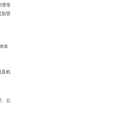
管理等
规划管
资源
级及机
理、公