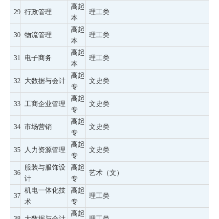
高起
29
行政管理
理工类
本
高起
30
物流管理
理工类
本
高起
31
电子商务
理工类
本
高起
32
大数据与会计
文史类
专
高起
33
工商企业管理
文史类
专
高起
34
市场营销
文史类
专
高起
35
人力资源管理
文史类
专
服装与服饰设
高起
36
艺术（文）
计
专
机电一体化技
高起
37
理工类
术
专
高起
38
大数据与会计
理工类