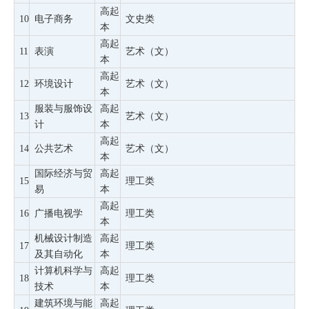
高起
10
电子商务
文史类
本
高起
11
表演
艺术（文）
本
高起
12
环境设计
艺术（文）
本
服装与服饰设
高起
13
艺术（文）
计
本
高起
14
公共艺术
艺术（文）
本
国际经济与贸
高起
15
理工类
易
本
高起
16
广播电视学
理工类
本
机械设计制造
高起
17
理工类
及其自动化
本
计算机科学与
高起
18
理工类
技术
本
建筑环境与能
高起