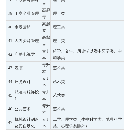
专
高起
39
工商企业管理
理工类
专
高起
40
市场营销
理工类
专
高起
41
人力资源管理
理工类
专
专升
哲学、文学、历史学以及中医学类、中
42
广播电视学
本
药学类
专升
43
表演
艺术类
本
专升
44
环境设计
艺术类
本
服装与服饰设
专升
45
艺术类
计
本
专升
46
公共艺术
艺术类
本
机械设计制造
专升
工学、理学类（生物科学类、地理科学
47
及其自动化
本
类、心理学类除外）