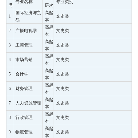
专业名称
专业类别
号
层次
国际经济与贸
高起
1
文史类
易
本
高起
2
广播电视学
文史类
本
高起
3
工商管理
文史类
本
高起
4
市场营销
文史类
本
高起
5
会计学
文史类
本
高起
6
财务管理
文史类
本
高起
7
人力资源管理
文史类
本
高起
8
行政管理
文史类
本
高起
9
物流管理
文史类
本