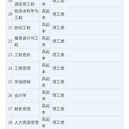
19
理工类
源应用工程
本
给排水科学与
高起
20
理工类
工程
本
高起
21
纺织工程
理工类
本
服装设计与工
高起
22
理工类
程
本
高起
23
工程造价
理工类
本
高起
24
工商管理
理工类
本
高起
25
市场营销
理工类
本
高起
26
会计学
理工类
本
高起
27
财务管理
理工类
本
高起
28
人力资源管理
理工类
本