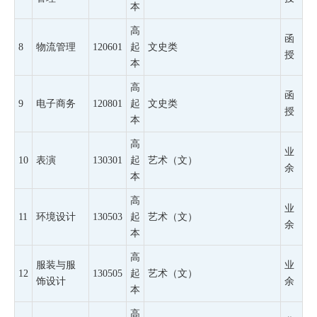
本
高
函
8
物流管理
120601
起
文史类
授
本
高
函
9
电子商务
120801
起
文史类
授
本
高
业
10
表演
130301
起
艺术（文）
余
本
高
业
11
环境设计
130503
起
艺术（文）
余
本
高
服装与服
业
12
130505
起
艺术（文）
饰设计
余
本
高