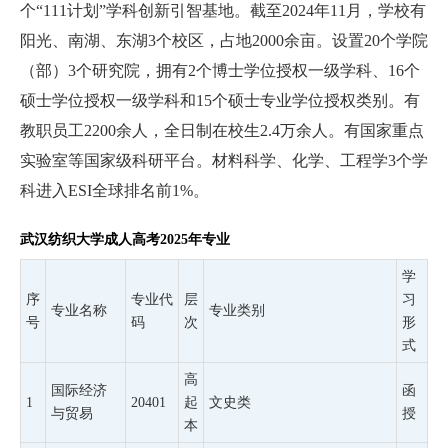
个“111计划”学科创新引智基地。截至2024年11月，学校有
阳光、南湖、东湖3个校区，占地2000余亩。设置20个学院
（部）3个研究院，拥有2个博士学位授权一级学科、16个
硕士学位授权一级学科和15个硕士专业学位授权类别。有
教职员工2200余人，全日制在校生2.4万余人。有国家重点
实验室等国家级科研平台。材料科学、化学、工程学3个学
科进入ESI全球排名前1%。
武汉纺织大学成人高考2025年专业
学
序
专业代
层
习
专业名称
专业类别
号
码
次
形
式
高
国际经济
函
1
20401
起
文史类
与贸易
授
本