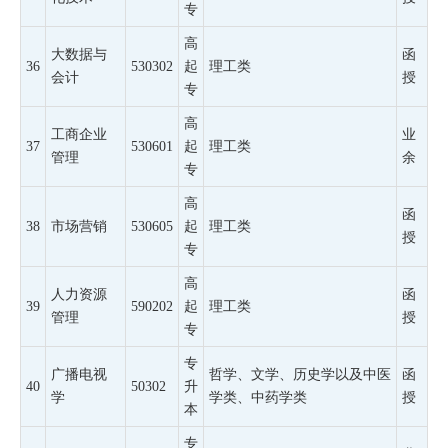
专
高
大数据与
函
36
530302
起
理工类
会计
授
专
高
工商企业
业
37
530601
起
理工类
管理
余
专
高
函
38
市场营销
530605
起
理工类
授
专
高
人力资源
函
39
590202
起
理工类
管理
授
专
专
广播电视
哲学、文学、历史学以及中医
函
40
50302
升
学
学类、中药学类
授
本
专