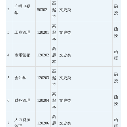
高
广播电视
函
2
50302
起
文史类
学
授
本
高
函
3
工商管理
120201
起
文史类
授
本
高
函
4
市场营销
120202
起
文史类
授
本
高
函
5
会计学
120203
起
文史类
授
本
高
函
6
财务管理
120204
起
文史类
授
本
高
人力资源
函
7
120206
起
文史类
管理
授