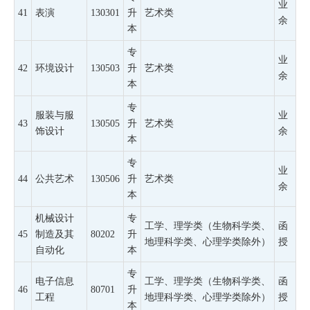
业
41
表演
130301
升
艺术类
余
本
专
业
42
环境设计
130503
升
艺术类
余
本
专
服装与服
业
43
130505
升
艺术类
饰设计
余
本
专
业
44
公共艺术
130506
升
艺术类
余
本
机械设计
专
工学、理学类（生物科学类、
函
45
制造及其
80202
升
地理科学类、心理学类除外）
授
自动化
本
专
电子信息
工学、理学类（生物科学类、
函
46
80701
升
工程
地理科学类、心理学类除外）
授
本