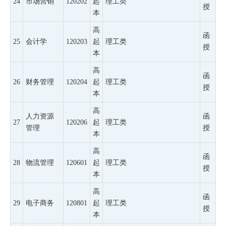
24
市场营销
120202
起
理工类
授
本
高
函
25
会计学
120203
起
理工类
授
本
高
函
26
财务管理
120204
起
理工类
授
本
高
人力资源
函
27
120206
起
理工类
管理
授
本
高
函
28
物流管理
120601
起
理工类
授
本
高
函
29
电子商务
120801
起
理工类
授
本