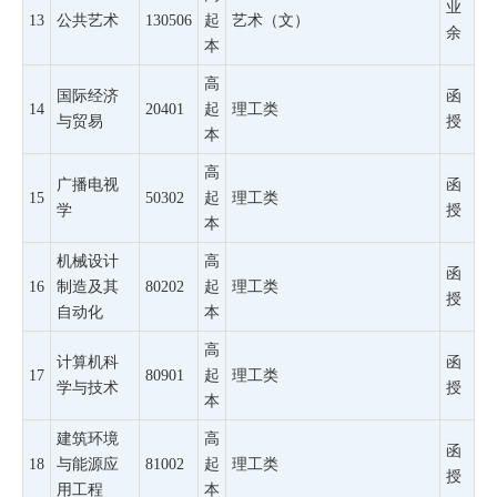
业
13
公共艺术
130506
起
艺术（文）
余
本
高
国际经济
函
14
20401
起
理工类
与贸易
授
本
高
广播电视
函
15
50302
起
理工类
学
授
本
机械设计
高
函
16
制造及其
80202
起
理工类
授
自动化
本
高
计算机科
函
17
80901
起
理工类
学与技术
授
本
建筑环境
高
函
18
与能源应
81002
起
理工类
授
用工程
本