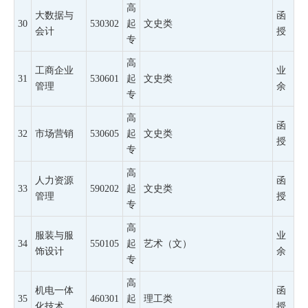
高
大数据与
函
30
530302
起
文史类
会计
授
专
高
工商企业
业
31
530601
起
文史类
管理
余
专
高
函
32
市场营销
530605
起
文史类
授
专
高
人力资源
函
33
590202
起
文史类
管理
授
专
高
服装与服
业
34
550105
起
艺术（文）
饰设计
余
专
高
机电一体
函
35
460301
起
理工类
化技术
授