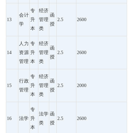
专
经济
会计
函
13
升
管理
2.5
2600
学
授
本
类
人力
专
经济
函
14
资源
升
管理
2.5
2600
授
管理
本
类
专
经济
行政
函
15
升
管理
2.5
2000
管理
授
本
类
专
法学
函
16
法学
升
2.5
2600
类
授
本