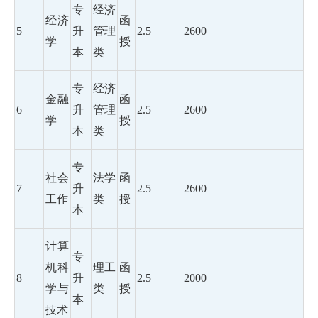
专
经济
经济
函
5
升
管理
2.5
2600
学
授
本
类
专
经济
金融
函
6
升
管理
2.5
2600
学
授
本
类
专
社会
法学
函
7
升
2.5
2600
工作
类
授
本
计算
专
机科
理工
函
8
升
2.5
2000
学与
类
授
本
技术