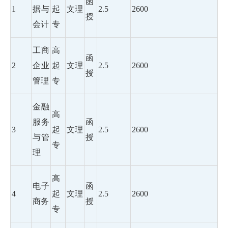
函
1
据与
起
文理
2.5
2600
授
会计
专
工商
高
函
2
企业
起
文理
2.5
2600
授
管理
专
金融
高
服务
函
3
起
文理
2.5
2600
与管
授
专
理
高
电子
函
4
起
文理
2.5
2600
商务
授
专