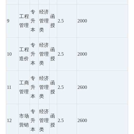
专
经济
工程
函
9
升
管理
2.5
2000
管理
授
本
类
专
经济
工程
函
10
升
管理
2.5
2000
造价
授
本
类
专
经济
工商
函
11
升
管理
2.5
2600
管理
授
本
类
专
经济
市场
函
12
升
管理
2.5
2600
营销
授
本
类