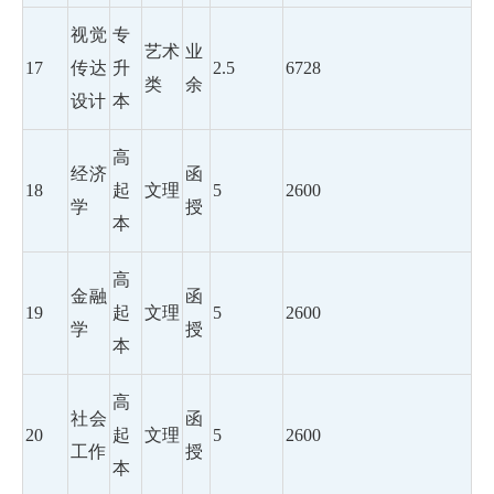
视觉
专
艺术
业
17
传达
升
2.5
6728
类
余
设计
本
高
经济
函
18
起
文理
5
2600
学
授
本
高
金融
函
19
起
文理
5
2600
学
授
本
高
社会
函
20
起
文理
5
2600
工作
授
本