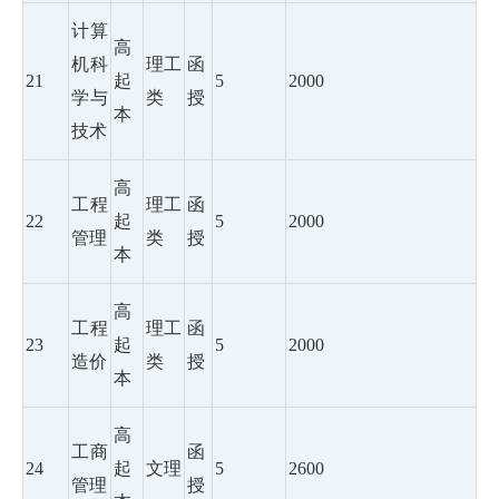
计算
高
机科
理工
函
21
起
5
2000
学与
类
授
本
技术
高
工程
理工
函
22
起
5
2000
管理
类
授
本
高
工程
理工
函
23
起
5
2000
造价
类
授
本
高
工商
函
24
起
文理
5
2600
管理
授