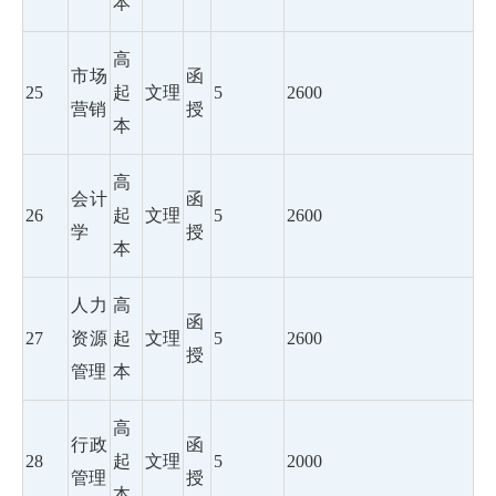
本
高
市场
函
25
起
文理
5
2600
营销
授
本
高
会计
函
26
起
文理
5
2600
学
授
本
人力
高
函
27
资源
起
文理
5
2600
授
管理
本
高
行政
函
28
起
文理
5
2000
管理
授
本