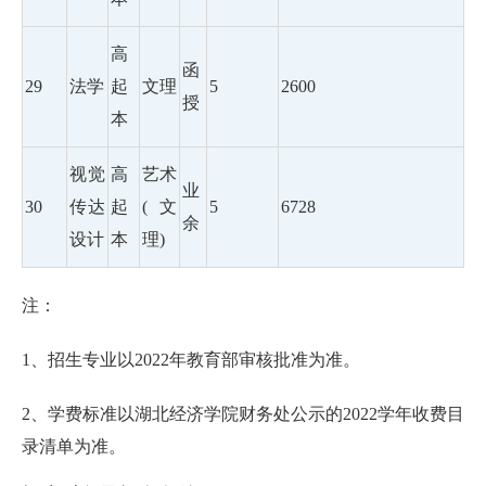
高
函
29
法学
起
文理
5
2600
授
本
视觉
高
艺术
业
30
传达
起
(文
5
6728
余
设计
本
理)
注：
1、招生专业以2022年教育部审核批准为准。
2、学费标准以湖北经济学院财务处公示的2022学年收费目
录清单为准。