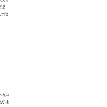
管理、
人力资
业均为
较好社