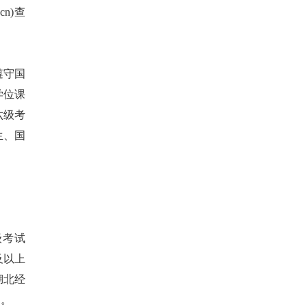
n)查
遵守国
学位课
六级考
生、国
级考试
及以上
湖北经
定。