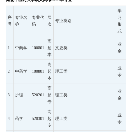
学
序
专业名
专业代
层
习
专业类别
号
称
码
次
形
式
高
业
1
中药学
100801
起
文史类
余
本
高
业
2
中药学
100801
起
理工类
余
本
高
业
3
护理
520201
起
理工类
余
专
高
业
4
药学
520301
起
理工类
余
专