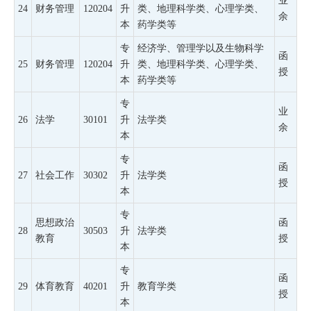
业
24
财务管理
120204
升
类、地理科学类、心理学类、
余
本
药学类等
专
经济学、管理学以及生物科学
函
25
财务管理
120204
升
类、地理科学类、心理学类、
授
本
药学类等
专
业
26
法学
30101
升
法学类
余
本
专
函
27
社会工作
30302
升
法学类
授
本
专
思想政治
函
28
30503
升
法学类
教育
授
本
专
函
29
体育教育
40201
升
教育学类
授
本