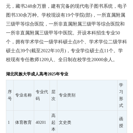
元，藏书248余万册，建有完备的现代电子图书系统，电子
图书330余万种。学校现设有19个学院(部)，一所直属附属
三级甲等综合医院，一所非直属附属三级甲等综合医院和
一所非直属附属三级甲等中医院。开设本科招生专业50
个，拥有学术学位一级学科硕士点8个、学术学位二级学科
硕士点39个(截至2022年10月)，专业学位硕士点11个。学
校现有专任教师1209人、全日制在校学生20000余人。
湖北民族大学成人高考2025年专业
学
序
专业代
层
习
专业名称
专业类别
号
码
次
形
式
高
函
1
体育教育
40201
起
文史类
授
本