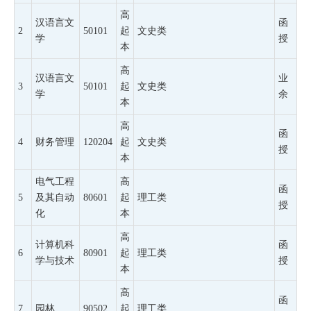
高
汉语言文
函
2
50101
起
文史类
学
授
本
高
汉语言文
业
3
50101
起
文史类
学
余
本
高
函
4
财务管理
120204
起
文史类
授
本
电气工程
高
函
5
及其自动
80601
起
理工类
授
化
本
高
计算机科
函
6
80901
起
理工类
学与技术
授
本
高
函
7
园林
90502
起
理工类