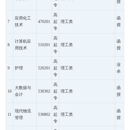
授
专
高
应用化工
函
7
470201
起
理工类
技术
授
专
高
计算机应
函
8
510201
起
理工类
用技术
授
专
高
业
9
护理
520201
起
理工类
余
专
高
大数据与
函
10
530302
起
理工类
会计
授
专
高
现代物流
函
11
530802
起
理工类
管理
授
专