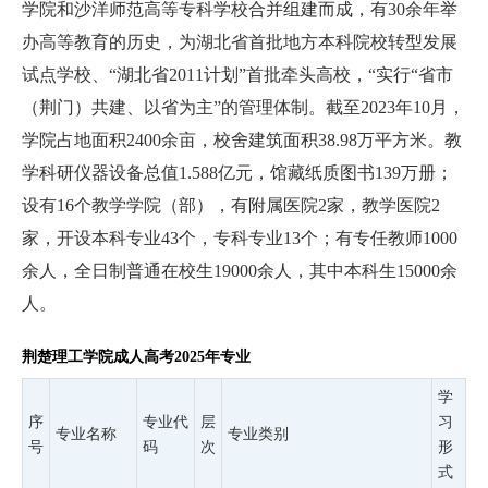
学院和沙洋师范高等专科学校合并组建而成，有30余年举
办高等教育的历史，为湖北省首批地方本科院校转型发展
试点学校、“湖北省2011计划”首批牵头高校，“实行“省市
（荆门）共建、以省为主”的管理体制。
截至2023年10月，
学院占地面积2400余亩，校舍建筑面积38.98万平方米。教
学科研仪器设备总值1.588亿元，馆藏纸质图书139万册；
设有16个教学学院（部），有附属医院2家，教学医院2
家，开设本科专业43个，专科专业13个；有专任教师1000
余人，全日制普通在校生19000余人，其中本科生15000余
人。
荆楚理工学院成人高考2025年专业
学
序
专业代
层
习
专业名称
专业类别
号
码
次
形
式