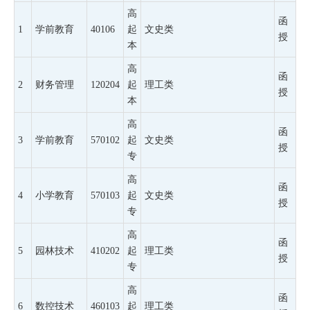
高
函
1
学前教育
40106
起
文史类
授
本
高
函
2
财务管理
120204
起
理工类
授
本
高
函
3
学前教育
570102
起
文史类
授
专
高
函
4
小学教育
570103
起
文史类
授
专
高
函
5
园林技术
410202
起
理工类
授
专
高
函
6
数控技术
460103
起
理工类