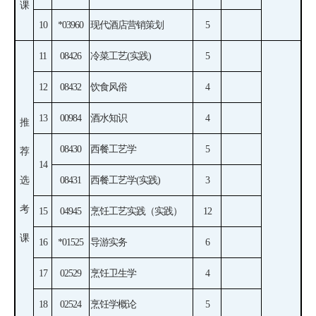
课
10
*03960
现代酒店营销策划
5
11
08426
冷菜工艺(实践)
5
12
08432
饮食风俗
4
13
00984
酒水知识
4
推
08430
西餐工艺学
5
荐
14
选
08431
西餐工艺学(实践)
3
考
15
04945
烹饪工艺实践（实践）
12
课
16
*01525
导游实务
6
17
02529
烹饪卫生学
4
18
02524
烹饪学概论
5