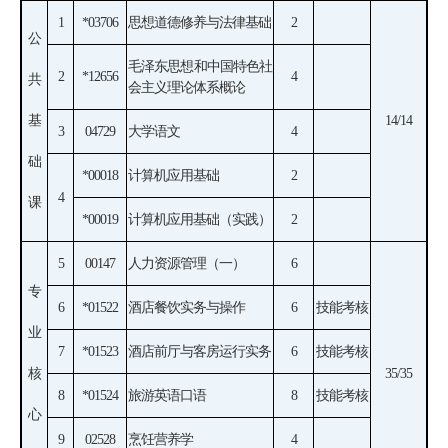
1
*03706
思想道德修养与法律基础
2
公
毛泽东思想和中国特色社
2
*12656
4
共
会主义理论体系概论
基
14/14
3
04729
大学语文
4
础
*00018
计算机应用基础
2
4
课
*00019
计算机应用基础（实践）
2
5
00147
人力资源管理（一）
6
专
6
*01522
酒店餐饮实务与操作
6
技能考核
业
7
*01523
酒店前厅与客房运行实务
6
技能考核
核
35/35
8
*01524
旅游英语口语
8
技能考核
心
9
02528
烹饪营养学
4