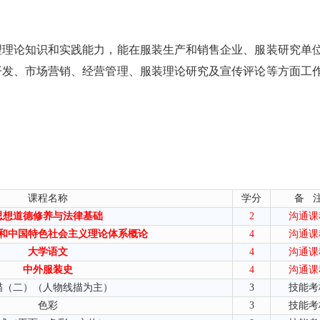
理理论知识和实践能力，能在服装生产和销售企业、服装研究单
开发、市场营销、经营管理、服装理论研究及宣传评论等方面工
课程名称
学分
备 
思想道德修养与法律基础
2
沟通课
和中国特色社会主义理论体系概论
4
沟通课
大学语文
4
沟通课
中外服装史
4
沟通课
描（二）（人物线描为主）
3
技能考
色彩
3
技能考