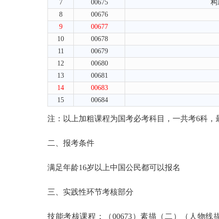
7
00675
构
8
00676
9
00677
10
00678
11
00679
12
00680
13
00681
14
00683
15
00684
注：以上加粗课程为国考必考科目，一共考6科，
二、报考条件
满足年龄16岁以上中国公民都可以报名
三、实践性环节考核部分
技能考核课程：（00673）素描（二）（人物线描