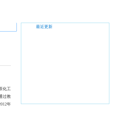
最近更新
原化工
通过教
12年