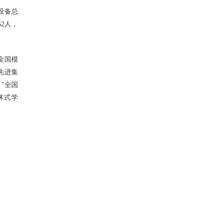
器设备总
62人，
全国模
先进集
"全国
林式学