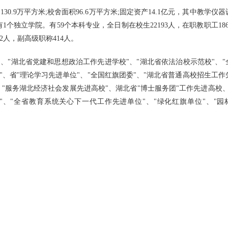
30.9万平方米;校舍面积96.6万平方米;固定资产14.1亿元，其中教学仪
有1个独立学院。有59个本科专业，全日制在校生22193人，在职教职工18
2人，副高级职称414人。
、"湖北省党建和思想政治工作先进学校"、"湖北省依法治校示范校"、"
"、省"理论学习先进单位"、"全国红旗团委"、"湖北省普通高校招生工作
、"服务湖北经济社会发展先进高校"、湖北省"博士服务团"工作先进高校、
"、"全省教育系统关心下一代工作先进单位"、"绿化红旗单位"、"园